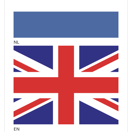
NL
EN