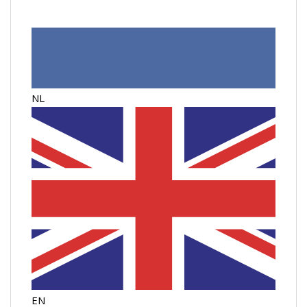
NL
EN