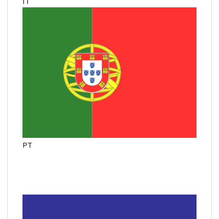
IT
PT