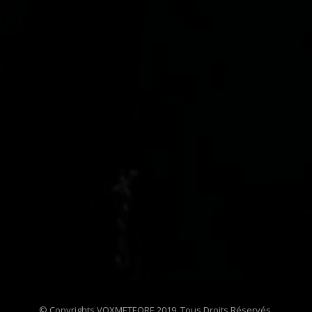
© Copyrights VOXMETEORE 2019. Tous Droits Réservés.