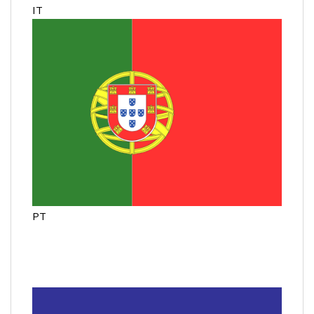
IT
PT