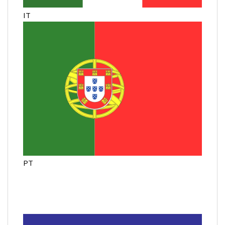
IT
PT