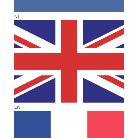
NL
EN