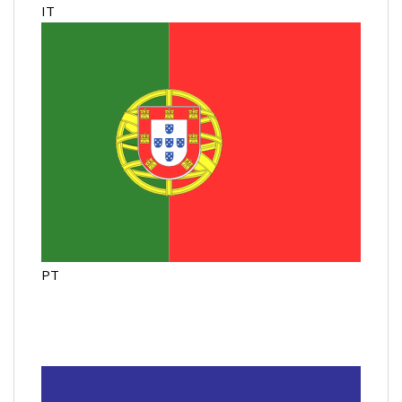
IT
PT