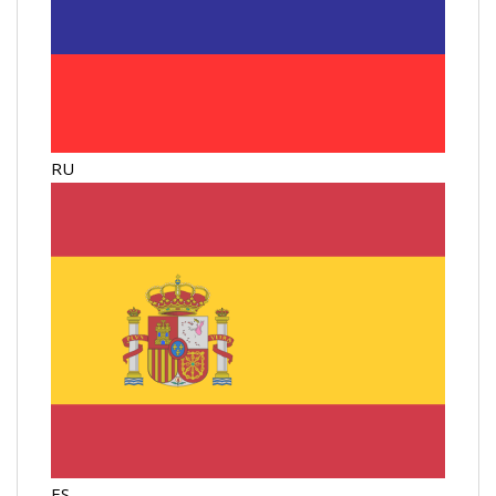
RU
ES