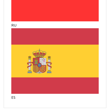
RU
ES