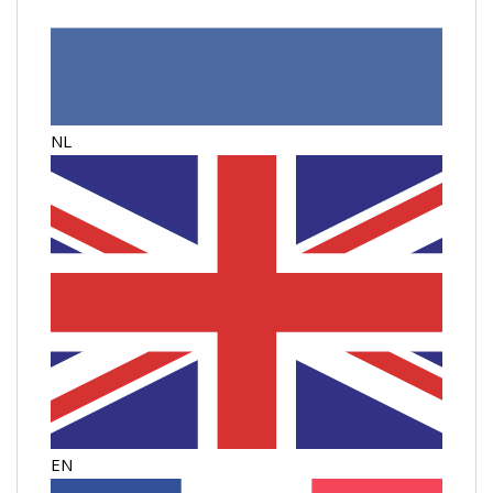
NL
EN