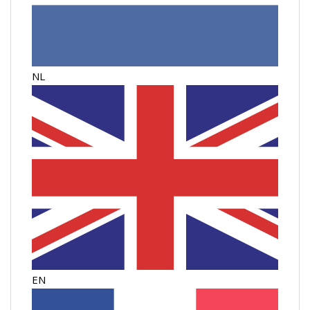
NL
EN