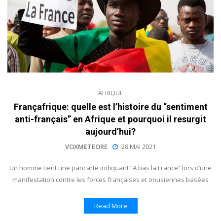
AFRIQUE
Françafrique: quelle est l’histoire du “sentiment
anti-français” en Afrique et pourquoi il resurgit
aujourd’hui?
VOXMETEORE
28 MAI 2021
Un homme tient une pancarte indiquant “A bas la France” lors d’une
manifestation contre les forces françaises et onusiennes basées
Read More