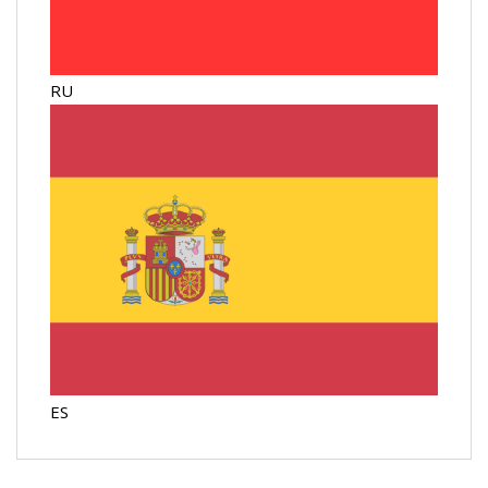
RU
ES