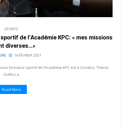
SPORTS
r sportif de l’Académie KPC: « mes missions
nt diverses…»
ORE
14 FÉVRIER 2021
veau Directeur sportif de l’Académie KPC est à Conakry. Thierry
Guillou a
Read More