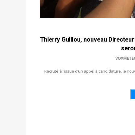
Thierry Guillou, nouveau Directeu
sero
VOXMETE
Recruté à l’issue d’un appel à candidature, le nou