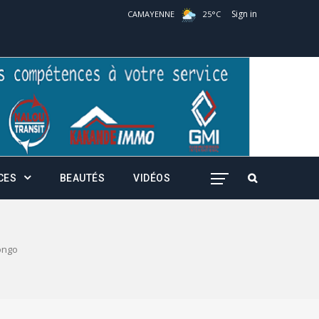
Sign in
CAMAYENNE
25
°
C
CES
BEAUTÉS
VIDÉOS
ongo