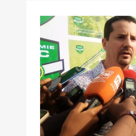
des votes) avant le 16 mai à 16h
Politique
-
Double scrutin du 31 mai : retra
du 16 au 31 mai 2026
Politique
-
Délégués de bureaux de vote : v
avant le 16 mai 2026 à 16h
Politique
-
Proclamation des résultats glob
statistiques des législatives et communales 
Politique
-
Suite de la publication des résul
ce 03 juin à 14h