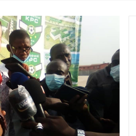
it des cartes d’électeurs possible
os informations à transmettre
aux provisoires et des
: ce 4 juin à 18h
tats partiels des élections de mai