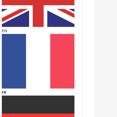
EN
FR