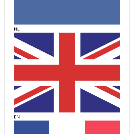
NL
EN