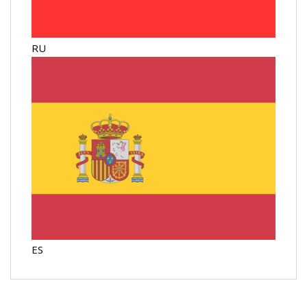
RU
ES