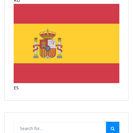
RU
ES