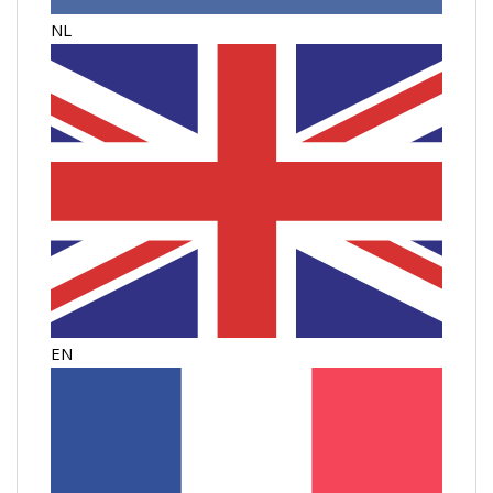
NL
EN