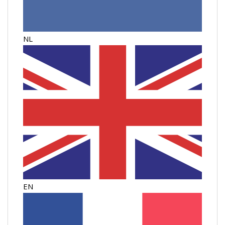
NL
EN