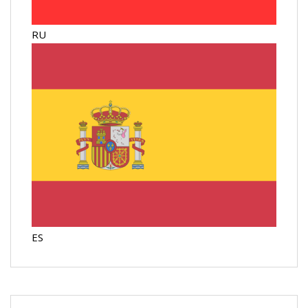
RU
ES