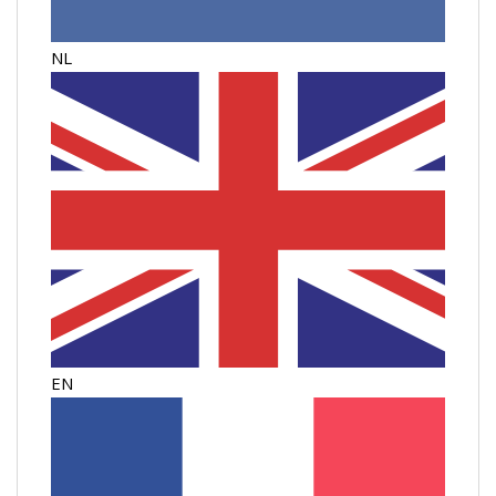
NL
EN