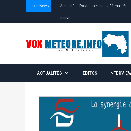
Latest News
Actualités
-
Double scrutin du 31 mai : fin
minuit
Actualités
-
Communiqué relatif à la délivra
Politique
-
Convocation des membres des 
Centralisation des Votes (CACV) à une pres
formation
ACTUALITÉS
EDITOS
INTERVIE
Politique
-
Candidats : désignez vos représ
des votes) avant le 16 mai à 16h
Politique
-
Double scrutin du 31 mai : retra
du 16 au 31 mai 2026
Politique
-
Délégués de bureaux de vote : v