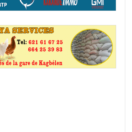
aux provisoires et des
: ce 4 juin à 18h
tats partiels des élections de mai
tats partiels des élections de mai
e d’appel, joignable au 105, ouvert