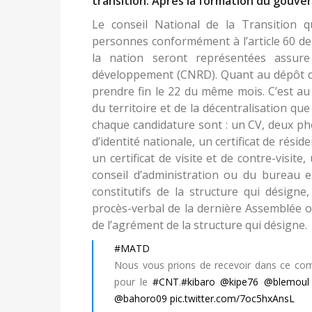
transition. Après la formation du gouve
Le conseil National de la Transition 
personnes conformément à l’article 60 de l
la nation seront représentées assur
développement (CNRD). Quant au dépôt de
prendre fin le 22 du même mois. C’est au 
du territoire et de la décentralisation q
chaque candidature sont : un CV, deux pho
d’identité nationale, un certificat de résid
un certificat de visite et de contre-visi
conseil d’administration ou du bureau e
constitutifs de la structure qui désigne
procès-verbal de la dernière Assemblée o
de l’agrément de la structure qui désigne.
#MATD
Nous vous prions de recevoir dans ce com
pour le
#CNT
.
#kibaro
@kipe76
@blemoul
@bahoro09
pic.twitter.com/7oc5hxAnsL