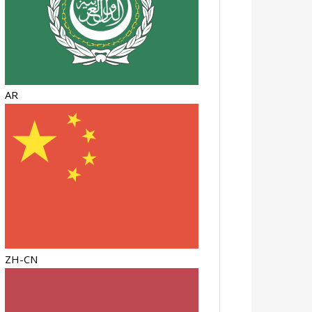
AR
ZH-CN