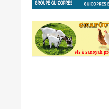
avant le 16 mai 2026 à 16h
Politique
-
Proclamation des résultats glob
statistiques des législatives et communales 
Politique
-
Suite de la publication des résul
ce 03 juin à 14h
Politique
-
Suite de la publication des résul
– mardi 02 juin à 17h
Politique
-
Scrutins : la DGE active un centr
24h/24 et 7j/7