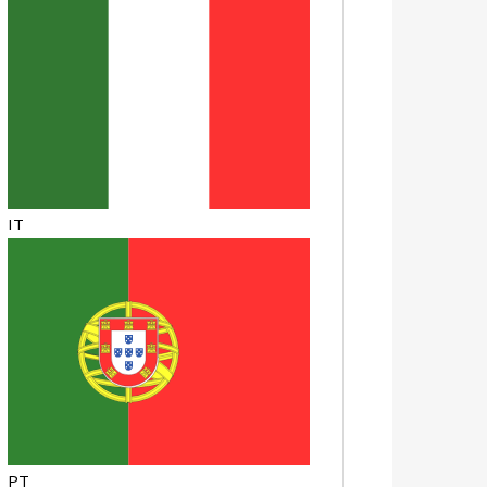
IT
PT