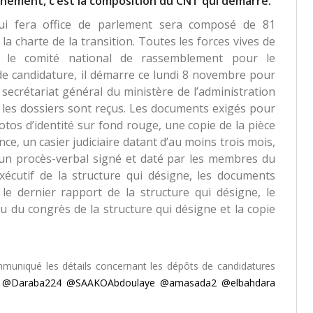
rnement, c’est la composition du CNT qui démarre.
qui fera office de parlement sera composé de 81
a charte de la transition. Toutes les forces vives de
e le comité national de rassemblement pour le
 candidature, il démarre ce lundi 8 novembre pour
secrétariat général du ministère de l’administration
ue les dossiers sont reçus. Les documents exigés pour
tos d’identité sur fond rouge, une copie de la pièce
ence, un casier judiciaire datant d’au moins trois mois,
te, un procès-verbal signé et daté par les membres du
xécutif de la structure qui désigne, les documents
, le dernier rapport de la structure qui désigne, le
u du congrès de la structure qui désigne et la copie
muniqué les détails concernant les dépôts de candidatures
@Daraba224
@SAAKOAbdoulaye
@amasada2
@elbahdara