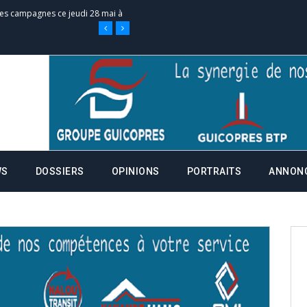
 des campagnes ce jeudi 28 mai à
nce de la fiche de procuration
Commissions Administratives de
tation de serment et à une
WS
DOSSIERS
OPINIONS
PORTRAITS
ANNON
entants aux CACV (centralisation
it des cartes d’électeurs possible
os informations à transmettre