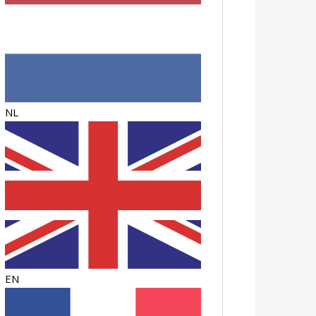
NL
EN