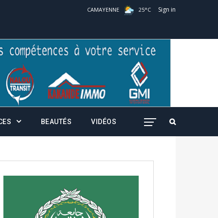
Sign in
CAMAYENNE
25
°
C
CES
BEAUTÉS
VIDÉOS