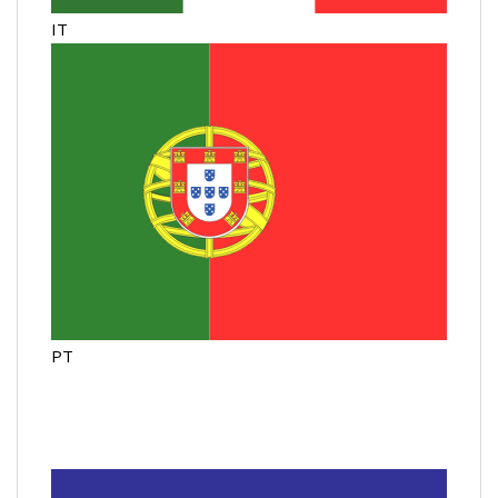
IT
PT