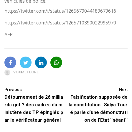
véhicules de police.
https://twitter.com/i/status/1265679044189679616
https://twitter.com/i/status/1265710390022995970
AFP
VOXMETEORE
Previous
Next
Détournement de 26 millia
Falsification supposée de
rds gnf ? des cadres du m
la constitution : Sidya Tour
inistère des TP épinglés p
é parle d’une démonstrati
ar le vérificateur général
on de l’Etat ‘’néant’’