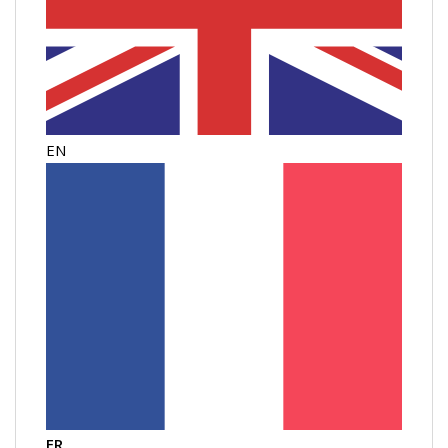
EN
FR