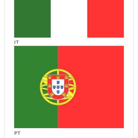
IT
PT