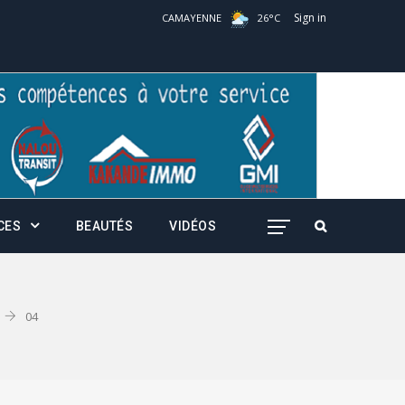
Sign in
CAMAYENNE
26
°
C
CES
BEAUTÉS
VIDÉOS
04