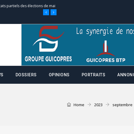
tats partiels des élections de mai
tats partiels des élections de mai
e d’appel, joignable au 105, ouvert
WS
DOSSIERS
OPINIONS
PORTRAITS
ANNON
 des campagnes ce jeudi 28 mai à
nce de la fiche de procuration
Home
2023
septembre
Commissions Administratives de
tation de serment et à une