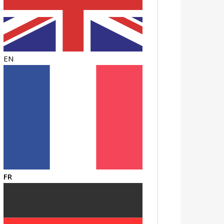
EN
FR