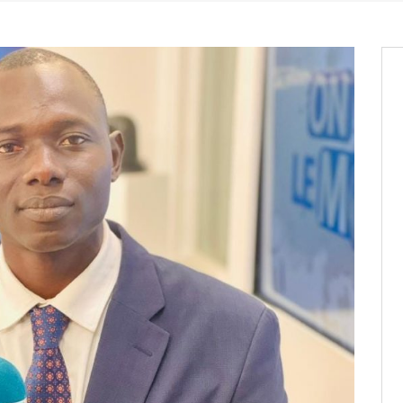
entants aux CACV (centralisation
it des cartes d’électeurs possible
os informations à transmettre
aux provisoires et des
: ce 4 juin à 18h