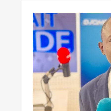
formation
Politique
-
Candidats : désignez vos représ
des votes) avant le 16 mai à 16h
Politique
-
Double scrutin du 31 mai : retra
du 16 au 31 mai 2026
Politique
-
Délégués de bureaux de vote : v
avant le 16 mai 2026 à 16h
Politique
-
Proclamation des résultats glob
statistiques des législatives et communales 