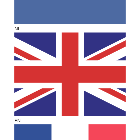
NL
EN