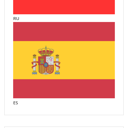
RU
ES