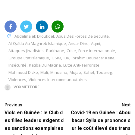
Abdelmalek Droukdel
,
Abus Des Forces De Sécurité
,
Al-Qaïda Au Maghreb Islamique
,
Ansar Dine
,
Aqmi
,
Attaques Jihadistes
,
Barkhane
,
Crise
,
Force Internationale
,
Groupe Etat Islamique
,
GSIM
,
IBK
,
Ibrahim Boubacar Keïta
,
Insécurité
,
Katiba Du Macina
,
Lutte Anti-Terroriste
,
Mahmoud Dicko
,
Mali
,
Minusma
,
Mujao
,
Sahel
,
Touareg
,
Violences
,
Violences Intercommunautaires
VOXMETEORE
Previous
Next
Viols en Guinée : le Club d
Covid-19 en Guinée : Abou
es filles leaders exigent d
bacar Sylla se prononce s
es sanctions exemplaires
ur le coût élevé des trans