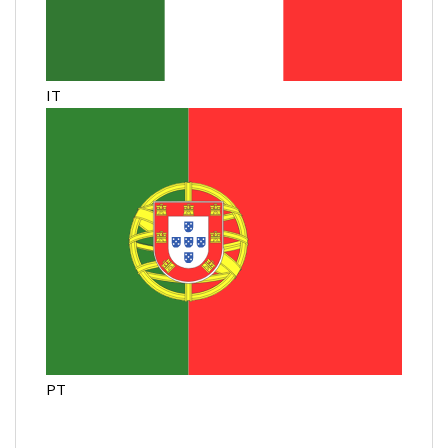
IT
PT