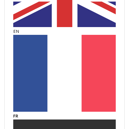
EN
FR