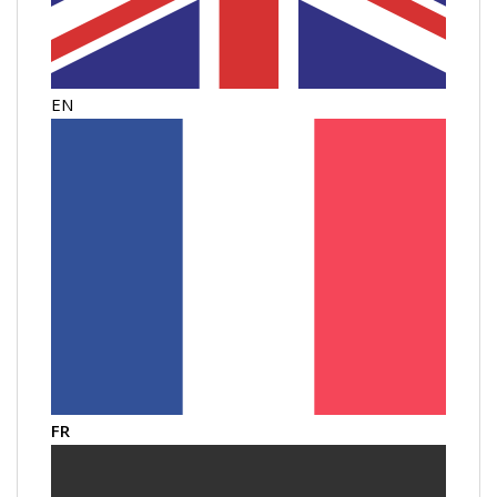
EN
FR