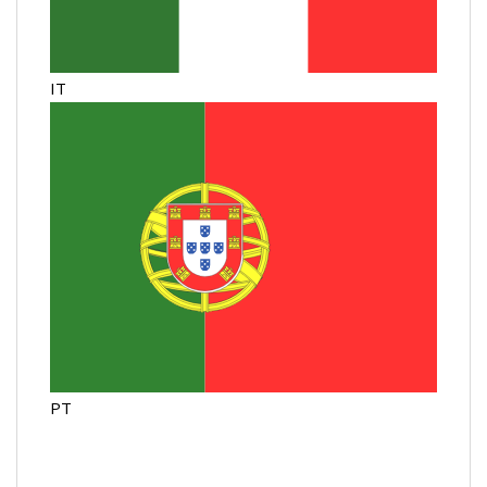
IT
PT