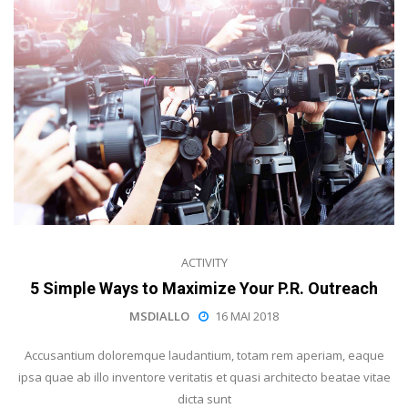
ACTIVITY
5 Simple Ways to Maximize Your P.R. Outreach
MSDIALLO
16 MAI 2018
Accusantium doloremque laudantium, totam rem aperiam, eaque
ipsa quae ab illo inventore veritatis et quasi architecto beatae vitae
dicta sunt