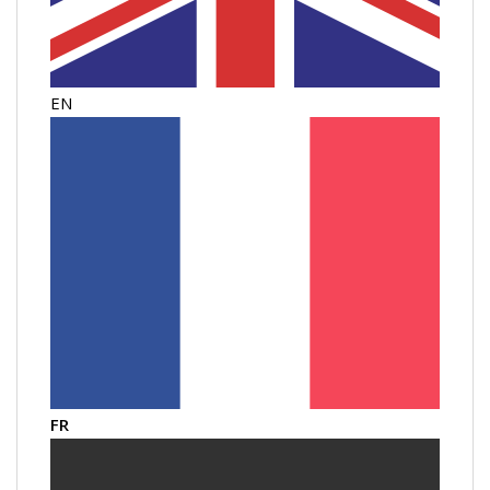
EN
FR