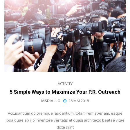
ACTIVITY
5 Simple Ways to Maximize Your P.R. Outreach
MSDIALLO
16 MAI 2018
Accusantium doloremque laudantium, totam rem aperiam, eaque
ipsa quae ab illo inventore veritatis et quasi architecto beatae vitae
dicta sunt