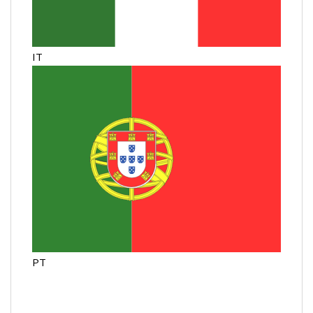
IT
PT