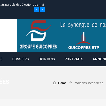
tats partiels des élections de mai
tats partiels des élections de mai
e d’appel, joignable au 105, ouvert
WS
DOSSIERS
OPINIONS
PORTRAITS
ANNON
 des campagnes ce jeudi 28 mai à
nce de la fiche de procuration
ÉES
Home
maisons incendiées
Commissions Administratives de
tation de serment et à une