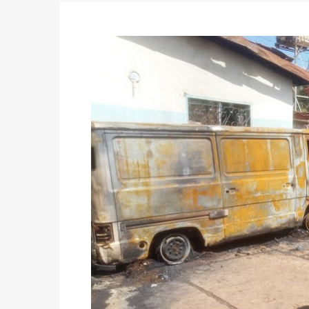
formation
Politique
-
Candidats : désignez vos représ
des votes) avant le 16 mai à 16h
Politique
-
Double scrutin du 31 mai : retra
du 16 au 31 mai 2026
Politique
-
Délégués de bureaux de vote : v
avant le 16 mai 2026 à 16h
Politique
-
Proclamation des résultats glob
statistiques des législatives et communales 