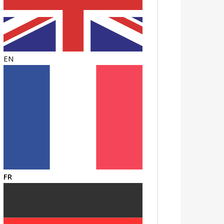
EN
FR