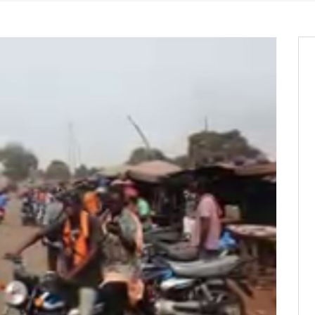
it des cartes d’électeurs possible
os informations à transmettre
aux provisoires et des
: ce 4 juin à 18h
tats partiels des élections de mai