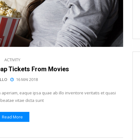
ACTIVITY
ap Tickets From Movies
LLO
16 MAI 2018
periam, eaque ipsa quae ab illo inventore veritatis et quasi
 beatae vitae dicta sunt
Read More