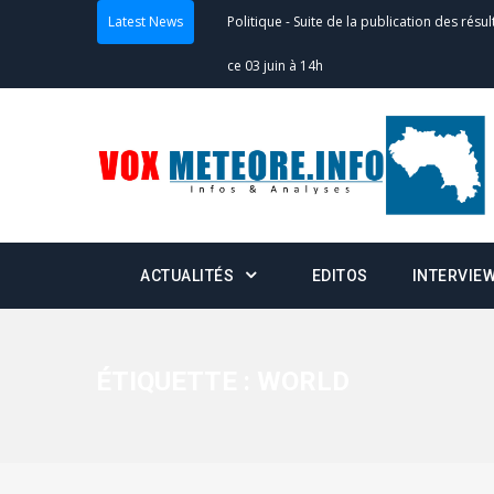
Latest News
Politique
-
Suite de la publication des résul
– mardi 02 juin à 17h
Politique
-
Scrutins : la DGE active un centr
24h/24 et 7j/7
Actualités
-
Double scrutin du 31 mai : fin
minuit
ACTUALITÉS
EDITOS
INTERVIE
Actualités
-
Communiqué relatif à la délivra
Politique
-
Convocation des membres des 
Centralisation des Votes (CACV) à une pres
ÉTIQUETTE :
WORLD
formation
Politique
-
Candidats : désignez vos représ