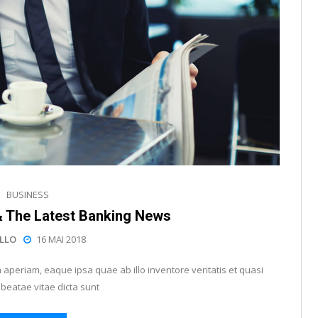
BUSINESS
 The Latest Banking News
LLO
16 MAI 2018
periam, eaque ipsa quae ab illo inventore veritatis et quasi
 beatae vitae dicta sunt