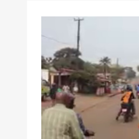
des votes) avant le 16 mai à 16h
Politique
-
Double scrutin du 31 mai : retra
du 16 au 31 mai 2026
Politique
-
Délégués de bureaux de vote : v
avant le 16 mai 2026 à 16h
Politique
-
Proclamation des résultats glob
statistiques des législatives et communales 
Politique
-
Suite de la publication des résul
ce 03 juin à 14h