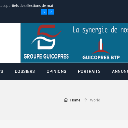
tats partiels des élections de mai
e d’appel, joignable au 105, ouvert
 des campagnes ce jeudi 28 mai à
WS
DOSSIERS
OPINIONS
PORTRAITS
ANNON
nce de la fiche de procuration
Commissions Administratives de
tation de serment et à une
Home
World
entants aux CACV (centralisation