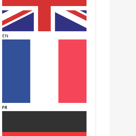
EN
FR