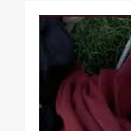
Politique
-
Délégués de bureaux de vote : v
avant le 16 mai 2026 à 16h
Politique
-
Proclamation des résultats glob
statistiques des législatives et communales 
Politique
-
Suite de la publication des résul
ce 03 juin à 14h
Politique
-
Suite de la publication des résul
– mardi 02 juin à 17h