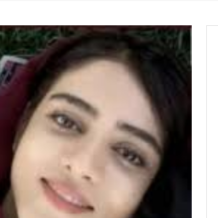
os informations à transmettre
aux provisoires et des
: ce 4 juin à 18h
tats partiels des élections de mai
tats partiels des élections de mai