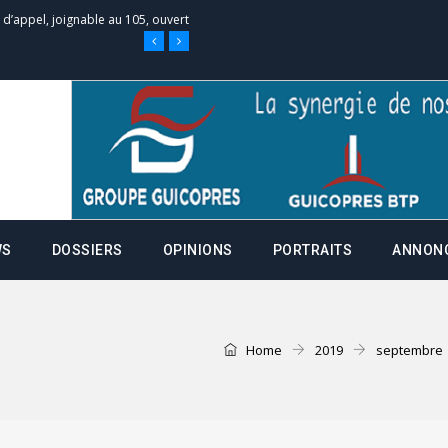
 des campagnes ce jeudi 28 mai à
nce de la fiche de procuration
Commissions Administratives de
tation de serment et à une
WS
DOSSIERS
OPINIONS
PORTRAITS
ANNON
entants aux CACV (centralisation
Home
2019
septembre
it des cartes d’électeurs possible