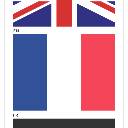
EN
FR