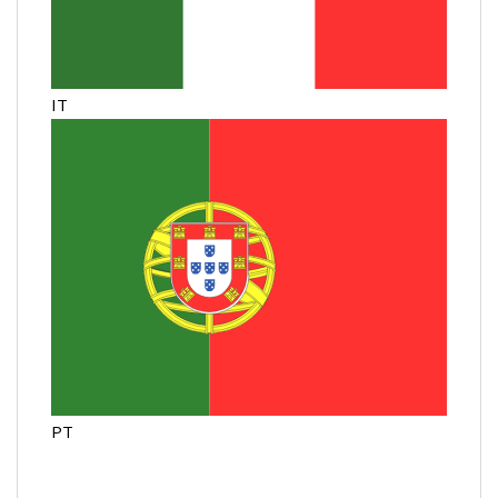
IT
PT