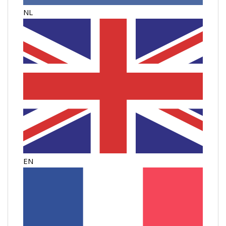
NL
EN