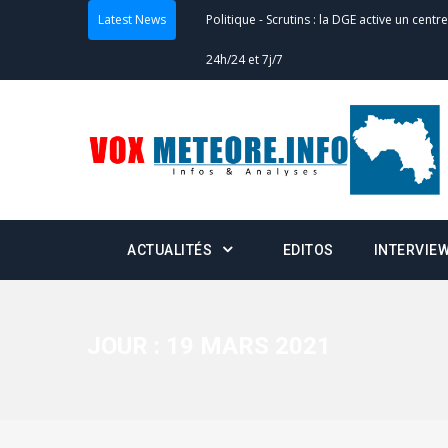
Latest News
Politique
-
Scrutins : la DGE active un centr
24h/24 et 7j/7
Actualités
-
Double scrutin du 31 mai : fin
minuit
Actualités
-
Communiqué relatif à la délivra
Politique
-
Convocation des membres des 
ACTUALITÉS
EDITOS
INTERVIE
Centralisation des Votes (CACV) à une pres
formation
Politique
-
Candidats : désignez vos représ
JOUR :
19 MARS 2021
des votes) avant le 16 mai à 16h
Politique
-
Double scrutin du 31 mai : retra