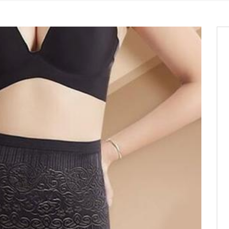
os informations à transmettre
aux provisoires et des
: ce 4 juin à 18h
tats partiels des élections de mai
tats partiels des élections de mai