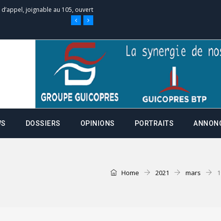
e d’appel, joignable au 105, ouvert
 des campagnes ce jeudi 28 mai à
nce de la fiche de procuration
Commissions Administratives de
WS
DOSSIERS
OPINIONS
PORTRAITS
ANNON
tation de serment et à une
entants aux CACV (centralisation
Home
2021
mars
1
it des cartes d’électeurs possible