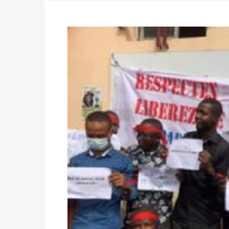
des votes) avant le 16 mai à 16h
Politique
-
Double scrutin du 31 mai : retra
du 16 au 31 mai 2026
Politique
-
Délégués de bureaux de vote : v
avant le 16 mai 2026 à 16h
Politique
-
Proclamation des résultats glob
statistiques des législatives et communales 
Politique
-
Suite de la publication des résul
ce 03 juin à 14h