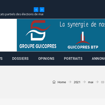
tats partiels des élections de mai
e d’appel, joignable au 105, ouvert
 des campagnes ce jeudi 28 mai à
WS
DOSSIERS
OPINIONS
PORTRAITS
ANNON
nce de la fiche de procuration
Commissions Administratives de
tation de serment et à une
Home
2021
mai
03
entants aux CACV (centralisation