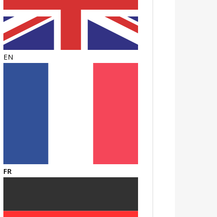
EN
FR