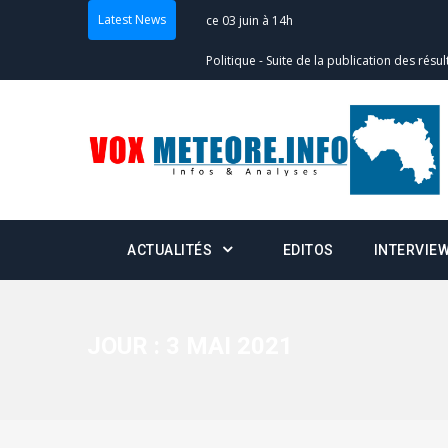
Latest News
Politique
-
Suite de la publication des résul
– mardi 02 juin à 17h
Politique
-
Scrutins : la DGE active un centr
24h/24 et 7j/7
Actualités
-
Double scrutin du 31 mai : fin
minuit
ACTUALITÉS
EDITOS
INTERVIE
Actualités
-
Communiqué relatif à la délivra
Politique
-
Convocation des membres des 
Centralisation des Votes (CACV) à une pres
JOUR :
3 MAI 2021
formation
Politique
-
Candidats : désignez vos représ