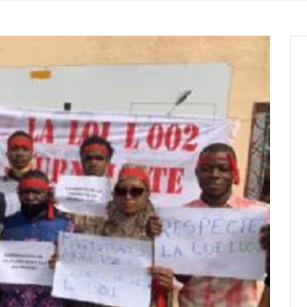
it des cartes d’électeurs possible
os informations à transmettre
aux provisoires et des
: ce 4 juin à 18h
tats partiels des élections de mai