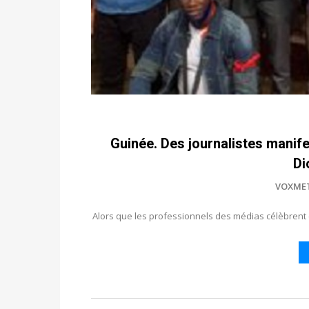
Guinée. Des journalistes manife
Di
VOXME
Alors que les professionnels des médias célèbrent ce