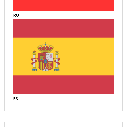
RU
ES