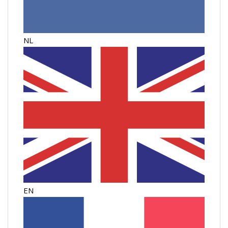
NL
EN