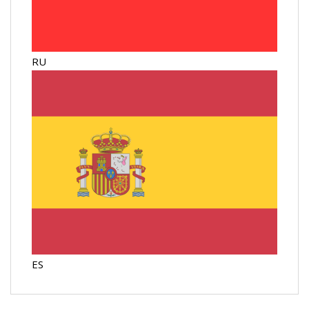
RU
ES