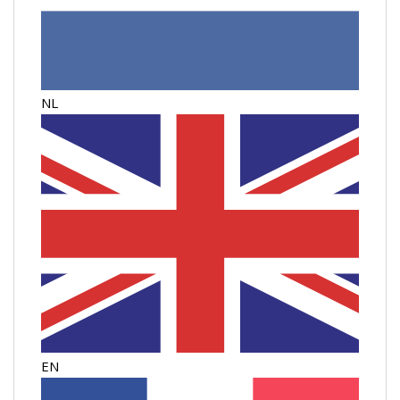
NL
EN