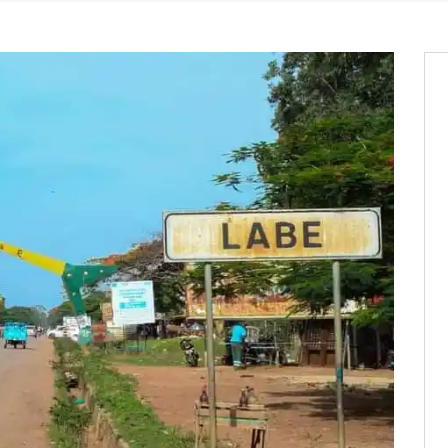
os informations à transmettre
aux provisoires et des
: ce 4 juin à 18h
tats partiels des élections de mai
tats partiels des élections de mai