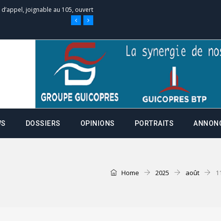
e d’appel, joignable au 105, ouvert
 des campagnes ce jeudi 28 mai à
nce de la fiche de procuration
Commissions Administratives de
WS
DOSSIERS
OPINIONS
PORTRAITS
ANNON
tation de serment et à une
entants aux CACV (centralisation
Home
2025
août
1
it des cartes d’électeurs possible