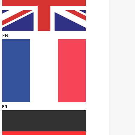
EN
FR