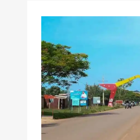
du 16 au 31 mai 2026
Politique
-
Délégués de bureaux de vote : v
avant le 16 mai 2026 à 16h
Politique
-
Proclamation des résultats glob
statistiques des législatives et communales 
Politique
-
Suite de la publication des résul
ce 03 juin à 14h
Politique
-
Suite de la publication des résul
– mardi 02 juin à 17h