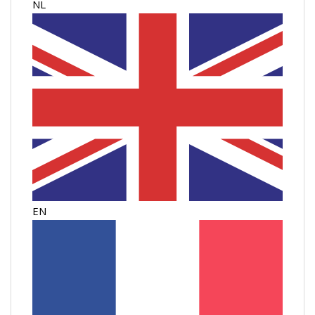
NL
EN