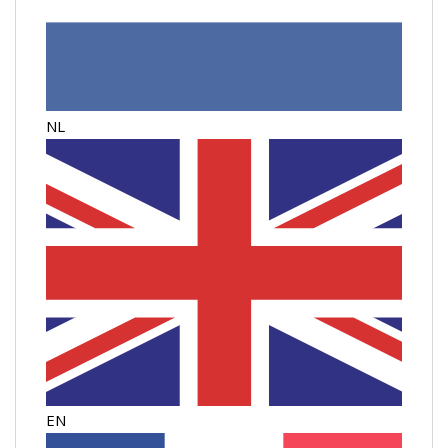
NL
EN