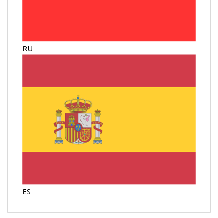
RU
ES