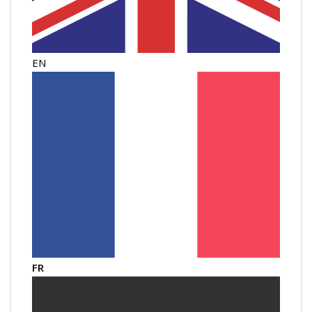
EN
FR