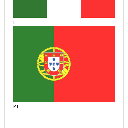
IT
PT