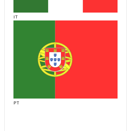
IT
PT