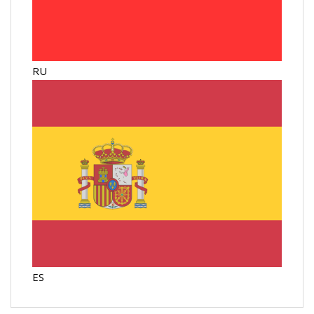
RU
ES