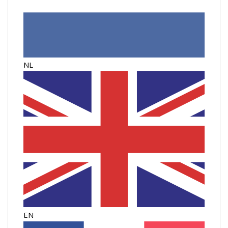
NL
EN