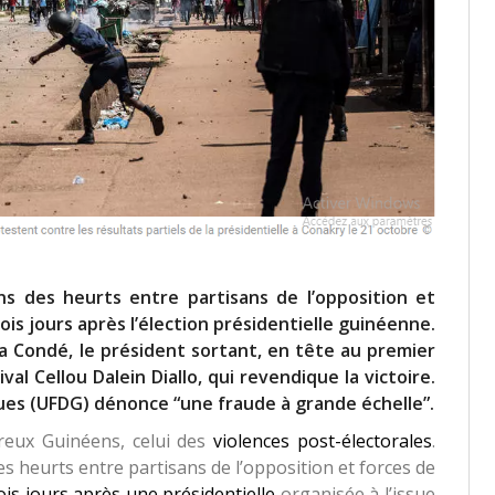
s des heurts entre partisans de l’opposition et
rois jours après l’élection présidentielle guinéenne.
ha Condé, le président sortant, en tête au premier
al Cellou Dalein Diallo, qui revendique la victoire.
ques (UFDG) dénonce “une fraude à grande échelle”.
reux Guinéens, celui des
violences post-électorales
.
s heurts entre partisans de l’opposition et forces de
ois jours après une présidentielle
organisée à l’issue