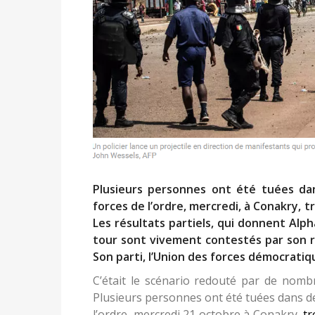
Plusieurs personnes ont été tuées dan
forces de l’ordre, mercredi, à Conakry, t
Les résultats partiels, qui donnent Alp
tour sont vivement contestés par son riv
Son parti, l’Union des forces démocrati
C’était le scénario redouté par de nomb
Plusieurs personnes ont été tuées dans de
l’ordre, mercredi 21 octobre à Conakry,
tr