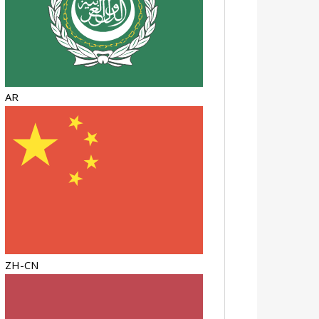
AR
ZH-CN