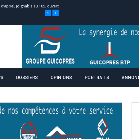
e d’appel, joignable au 105, ouvert
 des campagnes ce jeudi 28 mai à
nce de la fiche de procuration
Commissions Administratives de
WS
DOSSIERS
OPINIONS
PORTRAITS
ANNON
tation de serment et à une
entants aux CACV (centralisation
it des cartes d’électeurs possible