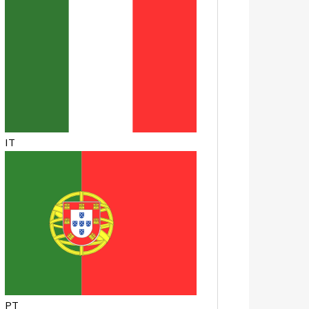
IT
PT