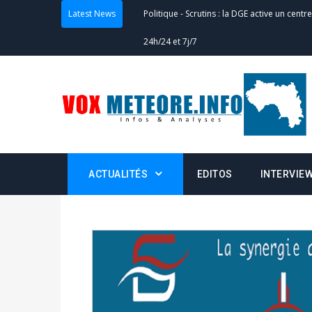
Latest News
Politique
-
Scrutins : la DGE active un centr
24h/24 et 7j/7
Actualités
-
Double scrutin du 31 mai : fin
minuit
Actualités
-
Communiqué relatif à la délivra
Politique
-
Convocation des membres des 
ACTUALITÉS
EDITOS
INTERVIE
Centralisation des Votes (CACV) à une pres
formation
Politique
-
Candidats : désignez vos représ
des votes) avant le 16 mai à 16h
Politique
-
Double scrutin du 31 mai : retra