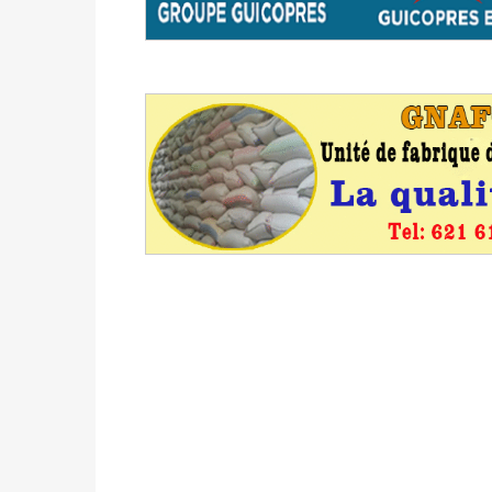
du 16 au 31 mai 2026
Politique
-
Délégués de bureaux de vote : v
avant le 16 mai 2026 à 16h
Politique
-
Proclamation des résultats glob
statistiques des législatives et communales 
Politique
-
Suite de la publication des résul
ce 03 juin à 14h
Politique
-
Suite de la publication des résul
– mardi 02 juin à 17h