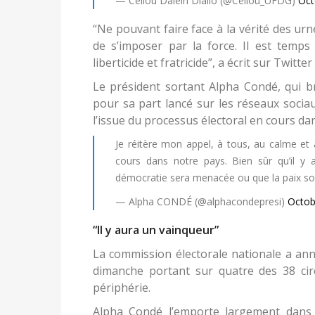
— Cellou Dalein Diallo (@Cellou_UFDG)
Oct
“Ne pouvant faire face à la vérité des ur
de s’imposer par la force. Il est temp
liberticide et fratricide”, a écrit sur Twitte
Le président sortant Alpha Condé, qui b
pour sa part lancé sur les réseaux socia
l’issue du processus électoral en cours dan
Je réitère mon appel, à tous, au calme et à
cours dans notre pays. Bien sûr qu’il y 
démocratie sera menacée ou que la paix soc
— Alpha CONDÉ (@alphacondepresi)
Octob
“Il y aura un vainqueur”
La commission électorale nationale a ann
dimanche portant sur quatre des 38 cir
périphérie.
Alpha Condé l’emporte largement dans le