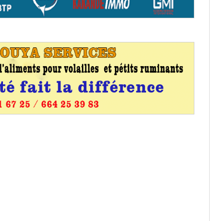
os informations à transmettre
aux provisoires et des
: ce 4 juin à 18h
tats partiels des élections de mai
tats partiels des élections de mai