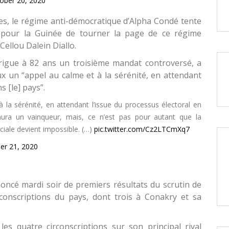
ober 20, 2020
nes, le régime anti-démocratique d’Alpha Condé tente
s pour la Guinée de tourner la page de ce régime
r Cellou Dalein Diallo.
rigue à 82 ans un troisième mandat controversé, a
ux un “appel au calme et à la sérénité, en attendant
s [le] pays”.
 la sérénité, en attendant l’issue du processus électoral en
aura un vainqueur, mais, ce n’est pas pour autant que la
iale devient impossible. (…)
pic.twitter.com/Cz2LTCmXq7
er 21, 2020
oncé mardi soir de premiers résultats du scrutin de
conscriptions du pays, dont trois à Conakry et sa
s quatre circonscriptions sur son principal rival