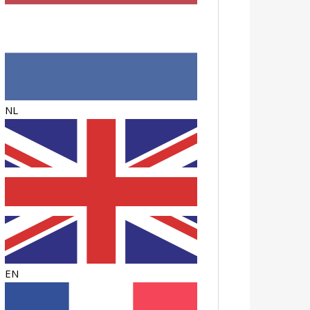
NL
EN