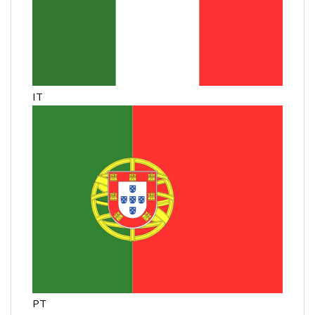
IT
PT