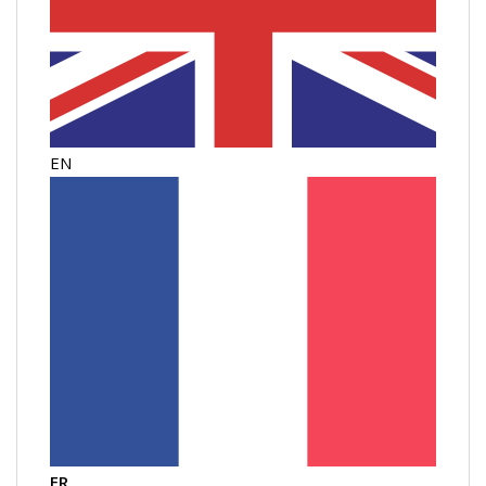
EN
FR