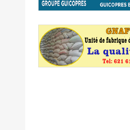
avant le 16 mai 2026 à 16h
Politique
-
Proclamation des résultats glob
statistiques des législatives et communales 
Politique
-
Suite de la publication des résul
ce 03 juin à 14h
Politique
-
Suite de la publication des résul
– mardi 02 juin à 17h
Politique
-
Scrutins : la DGE active un centr
24h/24 et 7j/7