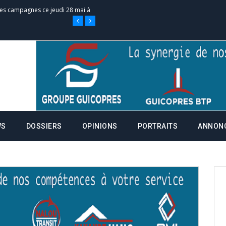
 des campagnes ce jeudi 28 mai à
nce de la fiche de procuration
Commissions Administratives de
tation de serment et à une
WS
DOSSIERS
OPINIONS
PORTRAITS
ANNON
entants aux CACV (centralisation
it des cartes d’électeurs possible
os informations à transmettre