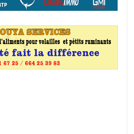
aux provisoires et des
: ce 4 juin à 18h
tats partiels des élections de mai
tats partiels des élections de mai
e d’appel, joignable au 105, ouvert