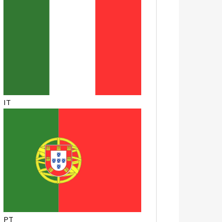
IT
PT