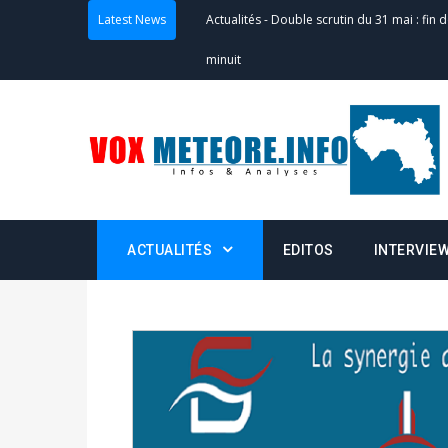
Latest News
Actualités
-
Double scrutin du 31 mai : fin
minuit
Actualités
-
Communiqué relatif à la délivra
Politique
-
Convocation des membres des 
Centralisation des Votes (CACV) à une pres
formation
ACTUALITÉS
EDITOS
INTERVIE
Politique
-
Candidats : désignez vos représ
des votes) avant le 16 mai à 16h
Politique
-
Double scrutin du 31 mai : retra
du 16 au 31 mai 2026
Politique
-
Délégués de bureaux de vote : v