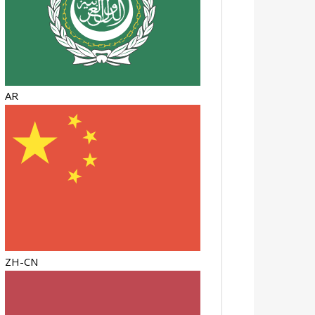
AR
ZH-CN