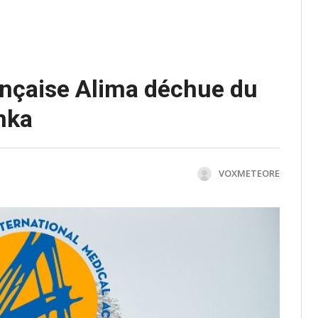
ançaise Alima déchue du
onka
VOXMETEORE