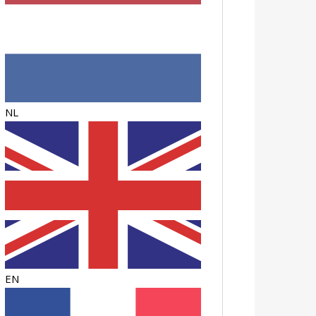
NL
EN