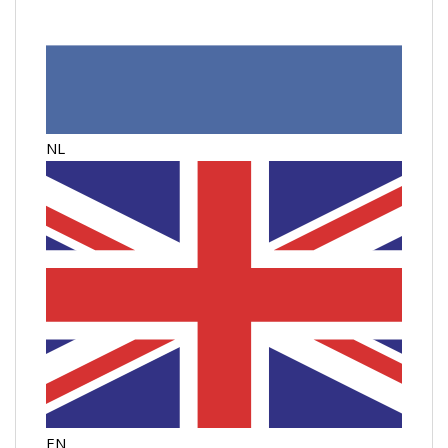
NL
EN