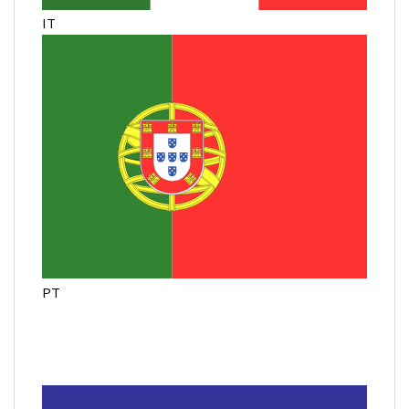
IT
PT