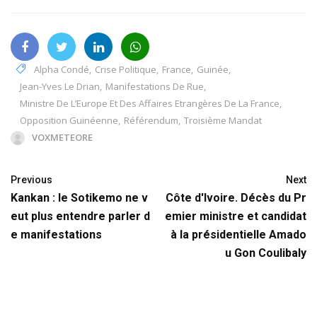
Alpha Condé
,
Crise Politique
,
France
,
Guinée
,
Jean-Yves Le Drian
,
Manifestations De Rue
,
Ministre De L’Europe Et Des Affaires Etrangères De La France
,
Opposition Guinéenne
,
Référendum
,
Troisième Mandat
VOXMETEORE
Previous
Next
Kankan : le Sotikemo ne v
Côte d'Ivoire. Décès du Pr
eut plus entendre parler d
emier ministre et candidat
e manifestations
à la présidentielle Amado
u Gon Coulibaly