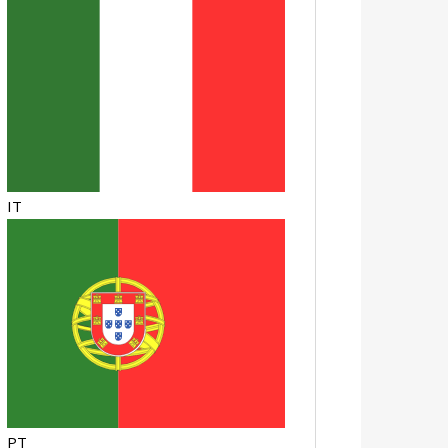
IT
PT