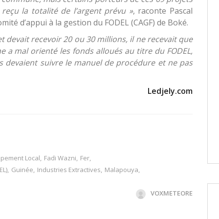
 reçu la totalité de l’argent prévu »
, raconte Pascal
omité d’appui à la gestion du FODEL (CAGF) de Boké.
devait recevoir 20 ou 30 millions, il ne recevait que
 a mal orienté les fonds alloués au titre du FODEL,
s devaient suivre le manuel de procédure et ne pas
Ledjely.com
pement Local
,
Fadi Wazni
,
Fer
,
EL)
,
Guinée
,
Industries Extractives
,
Malapouya
,
VOXMETEORE