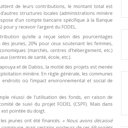
uittent de leurs contributions, le montant total est
d’autres structures locales (administrations minière
ispose d’un compte bancaire spécifique à la Banque
) pour y recevoir l’argent du FODEL.
tribution qu’elle a reçue selon des pourcentages
rs des jeunes, 20% pour ceux soutenant les femmes,
économiques (marchés, centres d’hébergement, etc.)
x (centres de santé, école, etc.).
ouya et de Dabiss, la moitié des projets est menée
’exploitation minière. En règle générale, les communes
 endroits où l’impact environnemental et social de
e réussi de l’utilisation des fonds, en raison de
 comité de suivi du projet FODEL (CSPF). Mais dans
t est pointée du doigt.
les jeunes ont été financés.
« Nous avons décaissé
la commune, mais certains porteurs de ces 69 projets