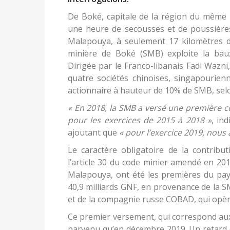
De Boké, capitale de la région du même n
une heure de secousses et de poussières
Malapouya, à seulement 17 kilomètres d
minière de Boké (SMB) exploite la baux
Dirigée par le Franco-libanais Fadi Waz
quatre sociétés chinoises, singapourien
actionnaire à hauteur de 10% de SMB, sel
« En 2018, la SMB a versé une première c
pour les exercices de 2015 à 2018 »
, in
ajoutant que
« pour l’exercice 2019, nous
Le caractère obligatoire de la contribu
l’article 30 du code minier amendé en 20
Malapouya, ont été les premières du pa
40,9 milliards GNF, en provenance de la 
et de la compagnie russe COBAD, qui opèr
Ce premier versement, qui correspond aux
parvenu qu’en décembre 2019. Un retard qu