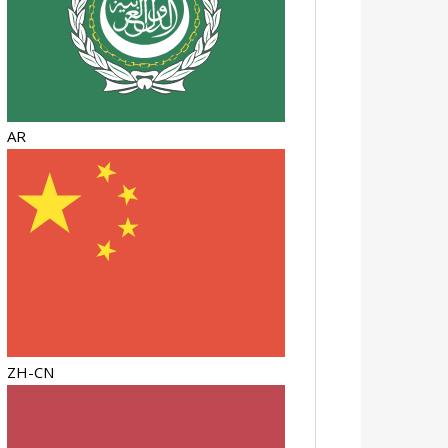
AR
ZH-CN