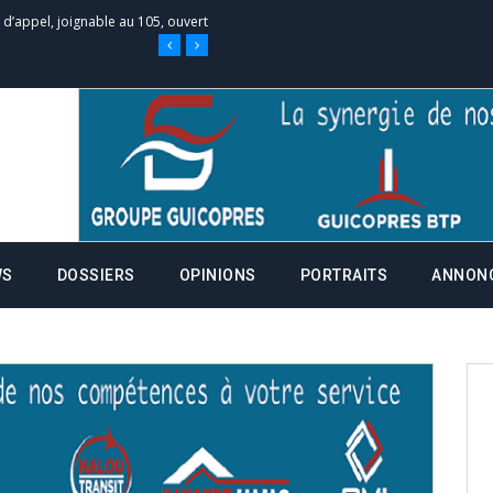
 des campagnes ce jeudi 28 mai à
nce de la fiche de procuration
Commissions Administratives de
tation de serment et à une
WS
DOSSIERS
OPINIONS
PORTRAITS
ANNON
entants aux CACV (centralisation
it des cartes d’électeurs possible
os informations à transmettre