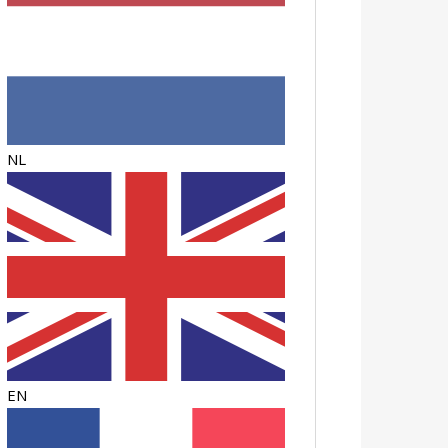
NL
EN