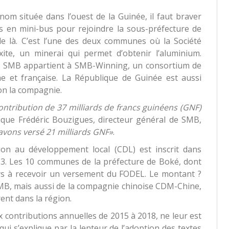
om située dans l’ouest de la Guinée, il faut braver
 en mini-bus pour rejoindre la sous-préfecture de
e là. C’est l’une des deux communes où la Société
ite, un minerai qui permet d’obtenir l’aluminium.
ni, SMB appartient à SMB-Winning, un consortium de
ne et française. La République de Guinée est aussi
on la compagnie.
ontribution de 37 milliards de francs guinéens (GNF)
dique Frédéric Bouzigues, directeur général de SMB,
 avons versé 21 milliards GNF»
.
tion au développement local (CDL) est inscrit dans
13. Les 10 communes de la préfecture de Boké, dont
ys à recevoir un versement du FODEL. Le montant ?
SMB, mais aussi de la compagnie chinoise CDM-Chine,
ent dans la région.
 contributions annuelles de 2015 à 2018, ne leur est
i s’explique par la lenteur de l’adoption des textes