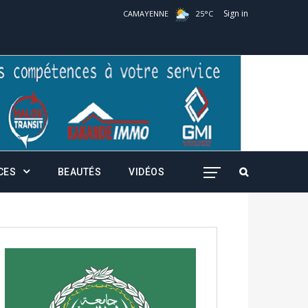
Sign in
CAMAYENNE
25
°
C
CES
BEAUTÉS
VIDÉOS