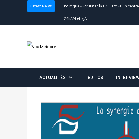
Latest News
Actualités
-
Double scrutin du 31 mai : fin
minuit
Actualités
-
Communiqué relatif à la délivra
Politique
-
Convocation des membres des 
Centralisation des Votes (CACV) à une pres
formation
ACTUALITÉS
EDITOS
INTERVIE
Politique
-
Candidats : désignez vos représ
des votes) avant le 16 mai à 16h
Politique
-
Double scrutin du 31 mai : retra
du 16 au 31 mai 2026
Politique
-
Délégués de bureaux de vote : v