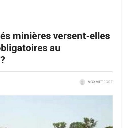
tés minières versent-elles
obligatoires au
l?
VOXMETEORE