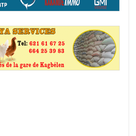
aux provisoires et des
: ce 4 juin à 18h
tats partiels des élections de mai
tats partiels des élections de mai
e d’appel, joignable au 105, ouvert