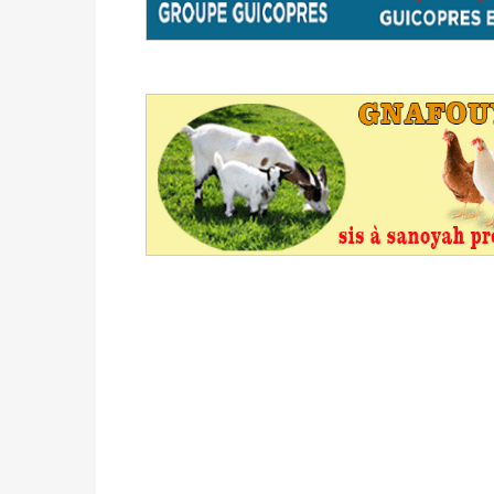
avant le 16 mai 2026 à 16h
Politique
-
Proclamation des résultats glob
statistiques des législatives et communales 
Politique
-
Suite de la publication des résul
ce 03 juin à 14h
Politique
-
Suite de la publication des résul
– mardi 02 juin à 17h
Politique
-
Scrutins : la DGE active un centr
24h/24 et 7j/7