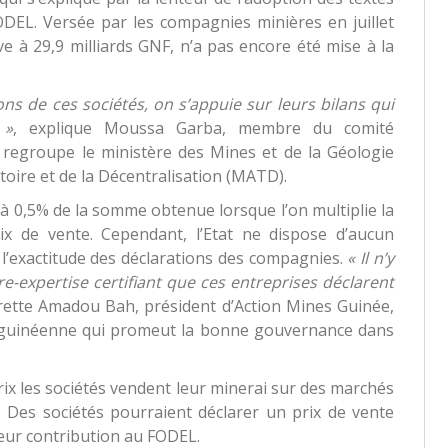
ODEL. Versée par les compagnies minières en juillet
ve à 29,9 milliards GNF, n’a pas encore été mise à la
ons de ces sociétés, on s’appuie sur leurs bilans qui
 »
, explique Moussa Garba, membre du comité
 regroupe le ministère des Mines et de la Géologie
itoire et de la Décentralisation (MATD).
à 0,5% de la somme obtenue lorsque l’on multiplie la
x de vente. Cependant, l’Etat ne dispose d’aucun
l’exactitude des déclarations des compagnies.
« Il n’y
e-expertise certifiant que ces entreprises déclarent
rette Amadou Bah, président d’Action Mines Guinée,
guinéenne qui promeut la bonne gouvernance dans
 prix les sociétés vendent leur minerai sur des marchés
. Des sociétés pourraient déclarer un prix de vente
 leur contribution au FODEL.