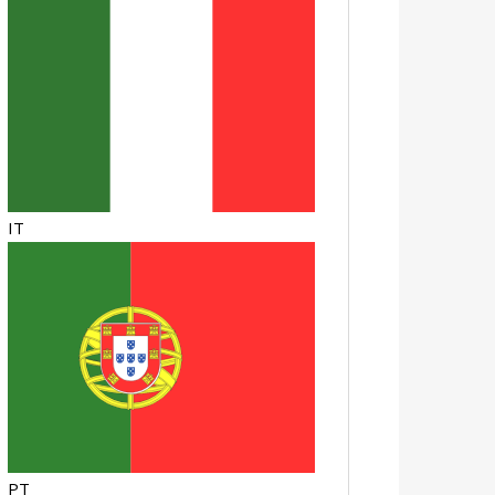
IT
PT