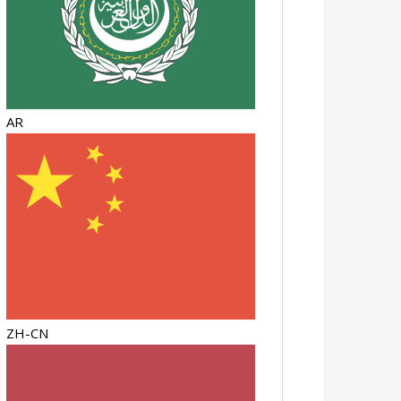
AR
ZH-CN