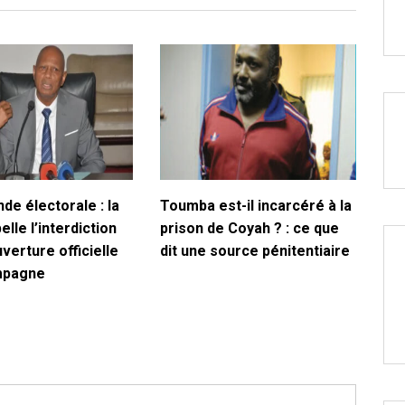
de électorale : la
Toumba est-il incarcéré à la
lle l’interdiction
prison de Coyah ? : ce que
uverture officielle
dit une source pénitentiaire
mpagne