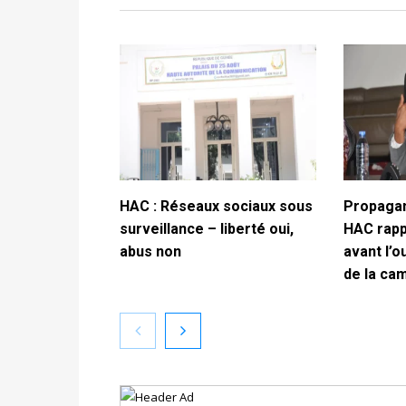
HAC : Réseaux sociaux sous
Propagan
surveillance – liberté oui,
HAC rappe
abus non
avant l’o
de la ca