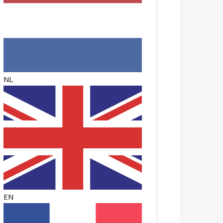
NL
EN