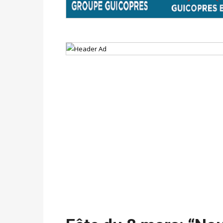
Politique
-
Délégués de bureaux de vote : v
avant le 16 mai 2026 à 16h
Politique
-
Proclamation des résultats glob
statistiques des législatives et communales 
Politique
-
Suite de la publication des résul
ce 03 juin à 14h
Politique
-
Suite de la publication des résul
– mardi 02 juin à 17h