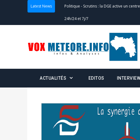
Latest News
24h/24 et 7j/7
Actualités
-
Double scrutin du 31 mai : fin
minuit
Actualités
-
Communiqué relatif à la délivra
Politique
-
Convocation des membres des 
Centralisation des Votes (CACV) à une pres
ACTUALITÉS
EDITOS
INTERVIE
formation
Politique
-
Candidats : désignez vos représ
des votes) avant le 16 mai à 16h
Politique
-
Double scrutin du 31 mai : retra
du 16 au 31 mai 2026