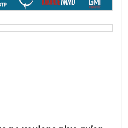
os informations à transmettre
aux provisoires et des
: ce 4 juin à 18h
tats partiels des élections de mai
tats partiels des élections de mai