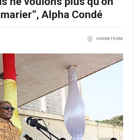
s ne voulons plus qu’on
e marier”, Alpha Condé
VOXMETEORE