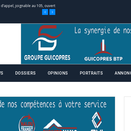
 des campagnes ce jeudi 28 mai à
nce de la fiche de procuration
Commissions Administratives de
tation de serment et à une
WS
DOSSIERS
OPINIONS
PORTRAITS
ANNON
entants aux CACV (centralisation
it des cartes d’électeurs possible