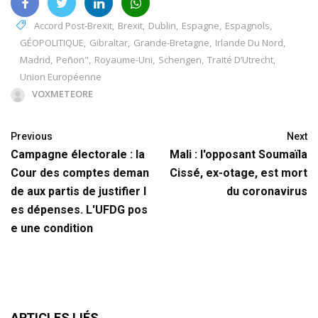
Accord Post-Brexit
,
Brexit
,
Dublin
,
Espagne
,
Espagnols
,
GÉOPOLITIQUE
,
Gibraltar
,
Grande-Bretagne
,
Irlande Du Nord
,
Madrid
,
Peñon"
,
Royaume-Uni
,
Schengen
,
Traité D’Utrecht
,
Union Européenne
VOXMETEORE
Previous
Next
Campagne électorale : la
Mali : l'opposant Soumaïla
Cour des comptes deman
Cissé, ex-otage, est mort
de aux partis de justifier l
du coronavirus
es dépenses. L'UFDG pos
e une condition
ARTICLES LIÉS