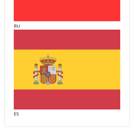
RU
ES