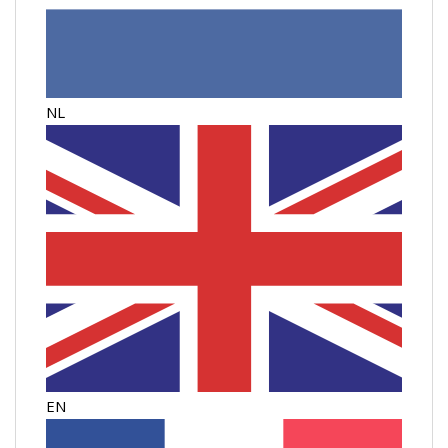
NL
EN