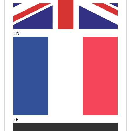
EN
FR