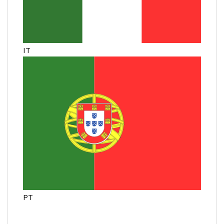
IT
PT