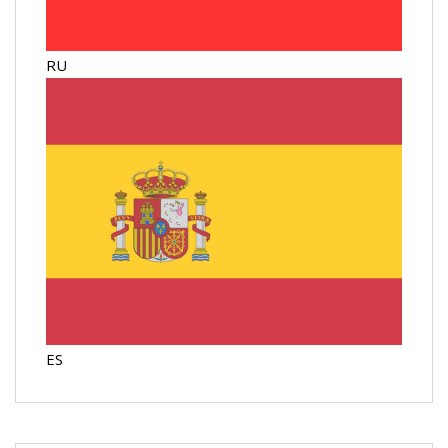
RU
ES