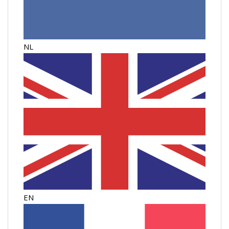
NL
EN