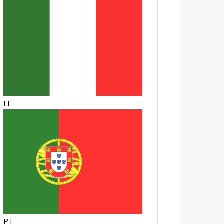
IT
PT