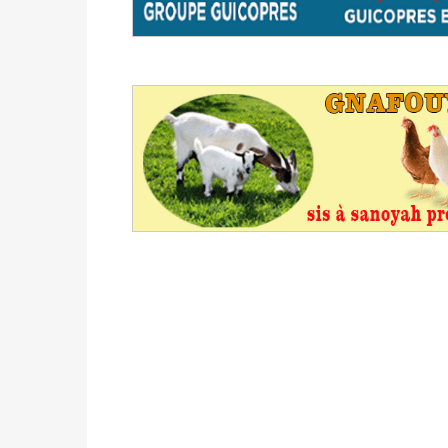
Politique
-
Délégués de bureaux de vote : v
avant le 16 mai 2026 à 16h
Politique
-
Proclamation des résultats glob
statistiques des législatives et communales 
Politique
-
Suite de la publication des résul
ce 03 juin à 14h
Politique
-
Suite de la publication des résul
– mardi 02 juin à 17h