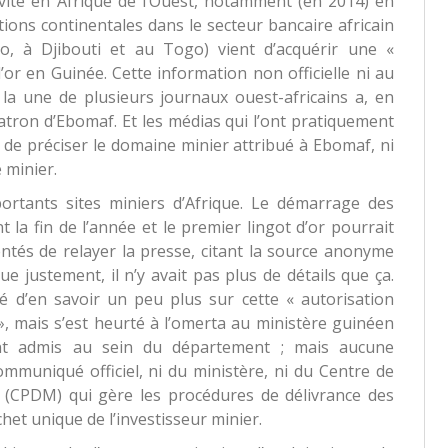
ité en Afrique de l’Ouest, notamment (en 2014) en
ions continentales dans le secteur bancaire africain
so, à Djibouti et au Togo) vient d’acquérir une «
’or en Guinée. Cette information non officielle ni au
 la une de plusieurs journaux ouest-africains a, en
 patron d’Ebomaf. Et les médias qui l’ont pratiquement
 de préciser le domaine minier attribué à Ebomaf, ni
e minier.
ortants sites miniers d’Afrique. Le démarrage des
 la fin de l’année et le premier lingot d’or pourrait
entés de relayer la presse, citant la source anonyme
e justement, il n’y avait pas plus de détails que ça.
yé d’en savoir un peu plus sur cette « autorisation
», mais s’est heurté à l’omerta au ministère guinéen
ent admis au sein du département ; mais aucune
ommuniqué officiel, ni du ministère, ni du Centre de
(CPDM) qui gère les procédures de délivrance des
ichet unique de l’investisseur minier.