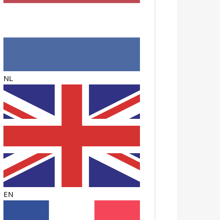
NL
EN