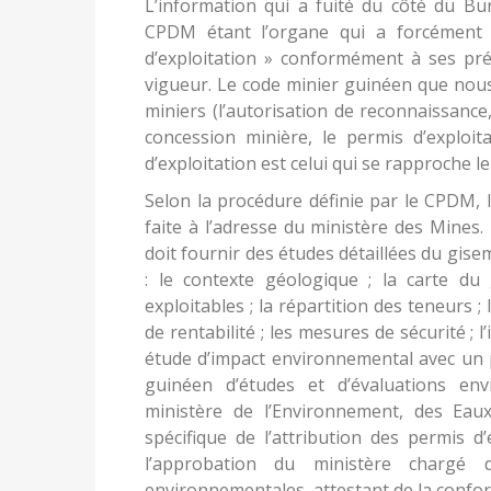
L’information qui a fuité du côté du Bur
CPDM étant l’organe qui a forcément e
d’exploitation » conformément à ses pré
vigueur. Le code minier guinéen que nous
miniers (l’autorisation de reconnaissance,
concession minière, le permis d’exploita
d’exploitation est celui qui se rapproche le 
Selon la procédure définie par le CPDM, 
faite à l’adresse du ministère des Mines
doit fournir des études détaillées du gi
: le contexte géologique ; la carte du
exploitables ; la répartition des teneurs ;
de rentabilité ; les mesures de sécurité ;
étude d’impact environnemental avec un p
guinéen d’études et d’évaluations en
ministère de l’Environnement, des Ea
spécifique de l’attribution des permis d
l’approbation du ministère chargé d
environnementales, attestant de la confo