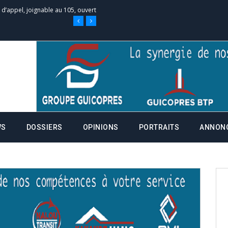
 des campagnes ce jeudi 28 mai à
nce de la fiche de procuration
Commissions Administratives de
tation de serment et à une
WS
DOSSIERS
OPINIONS
PORTRAITS
ANNON
entants aux CACV (centralisation
it des cartes d’électeurs possible