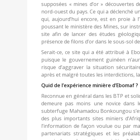
supposées « mines d’or » découvertes dé
nord-ouest du pays. Ce qui a déclenché une
qui, aujourd’hui encore, est en proie à l
poussant le ministère des Mines, sur inst
site afin de lancer des études géologiq
présence de filons d’or dans le sous-sol de
Serait-ce, ce site qui a été attribué à Eb
puisque le gouvernement guinéen n’aura
risque d’aggraver la situation sécuritai
après et malgré toutes les interdictions, la
Quid de l’expérience minière d’Ebomaf ?
Reconnue en général dans les BTP et soli
demeure pas moins une novice dans le
subterfuge Mahamadou Bonkoungou s’est r
des plus importants sites miniers d’Afr
l’information de façon voulue ou par mal
partenariats stratégiques et les préal