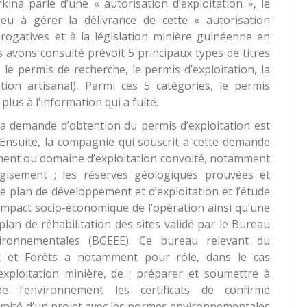
kina parle d’une « autorisation d’exploitation », le
u à gérer la délivrance de cette « autorisation
rogatives et à la législation minière guinéenne en
 avons consulté prévoit 5 principaux types de titres
 le permis de recherche, le permis d’exploitation, la
tion artisanal). Parmi ces 5 catégories, le permis
plus à l’information qui a fuité.
la demande d’obtention du permis d’exploitation est
. Ensuite, la compagnie qui souscrit à cette demande
sement ou domaine d’exploitation convoité, notamment
 gisement ; les réserves géologiques prouvées et
 le plan de développement et d’exploitation et l’étude
 l’impact socio-économique de l’opération ainsi qu’une
lan de réhabilitation des sites validé par le Bureau
vironnementales (BGEEE). Ce bureau relevant du
ux et Forêts a notamment pour rôle, dans le cas
’exploitation minière, de : préparer et soumettre à
e l’environnement les certificats de confirmé
rmité d’un projet avec les normes environnementales