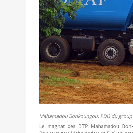
Mahamadou Bonkoungou, PDG du group
Le magnat des BTP Mahamadou Bonko