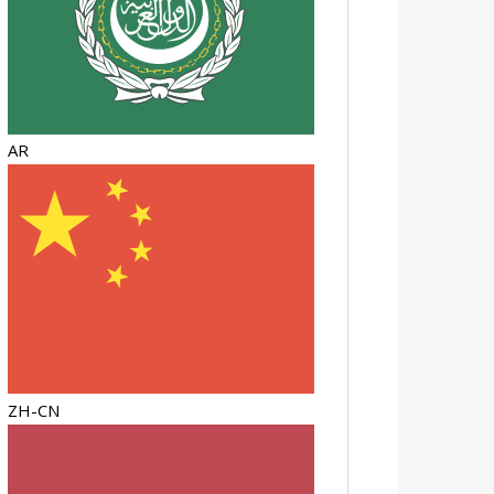
AR
ZH-CN