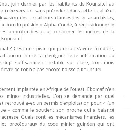
but juin dernier par les habitants de Kounsitel au
 ruée vers l’or sans précédent dans cette localité et
’invasion des orpailleurs clandestins et anarchistes,
ruction du président Alpha Condé, à réquisitionner le
ues approfondies pour confirmer les indices de la
 Kounsitel.
omaf ? C’est une piste qui pourrait s’avérer crédible,
it aucun intérêt à divulguer cette information au
re déjà suffisamment instable sur place, trois mois
 fièvre de l’or n’a pas encore baissé à Kounsitel.
dement implantée en Afrique de l’ouest, Ebomaf n’en
s mines industrielles. L’on se demande par quel
etrouvé avec un permis d’exploitation pour « l’un
ique » comme le soutient son proche qui a balancé
adresse. Quels sont les mécanismes financiers, les
ables procéduraux du code minier guinéen qui ont