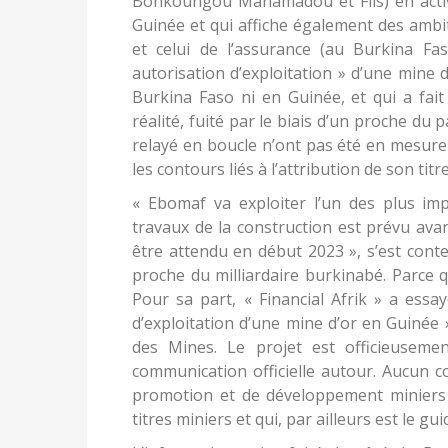
Bonkoungou Mahamadou et Fils) en activ
Guinée et qui affiche également des ambit
et celui de l’assurance (au Burkina Fa
autorisation d’exploitation » d’une mine d
Burkina Faso ni en Guinée, et qui a fait
réalité, fuité par le biais d’un proche du
relayé en boucle n’ont pas été en mesure
les contours liés à l’attribution de son titr
« Ebomaf va exploiter l’un des plus imp
travaux de la construction est prévu avant
être attendu en début 2023 », s’est cont
proche du milliardaire burkinabé. Parce qu
Pour sa part, « Financial Afrik » a essa
d’exploitation d’une mine d’or en Guinée 
des Mines. Le projet est officieusem
communication officielle autour. Aucun c
promotion et de développement miniers 
titres miniers et qui, par ailleurs est le gu