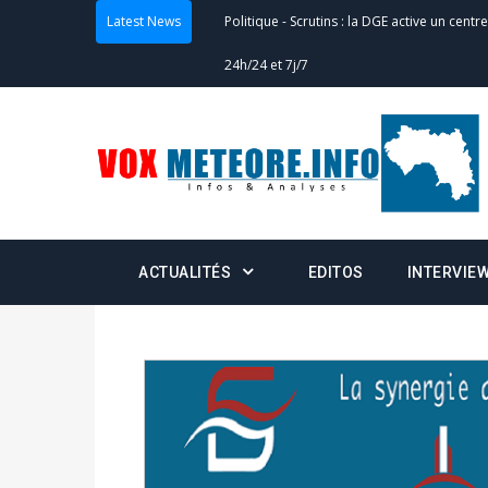
24h/24 et 7j/7
Latest News
Actualités
-
Double scrutin du 31 mai : fin
minuit
Actualités
-
Communiqué relatif à la délivra
Politique
-
Convocation des membres des 
Centralisation des Votes (CACV) à une pres
ACTUALITÉS
EDITOS
INTERVIE
formation
Politique
-
Candidats : désignez vos représ
des votes) avant le 16 mai à 16h
Politique
-
Double scrutin du 31 mai : retra
du 16 au 31 mai 2026