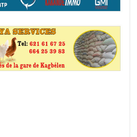
os informations à transmettre
aux provisoires et des
: ce 4 juin à 18h
tats partiels des élections de mai
tats partiels des élections de mai