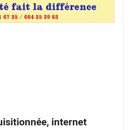
os informations à transmettre
aux provisoires et des
: ce 4 juin à 18h
tats partiels des élections de mai
tats partiels des élections de mai
isitionnée, internet