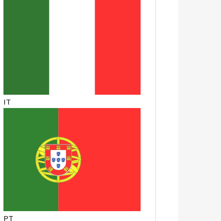
IT
PT