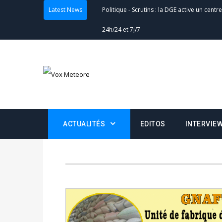
Latest News
Politique
-
Scrutins : la DGE active un centr
24h/24 et 7j/7
Actualités
-
Double scrutin du 31 mai : fin
minuit
Actualités
-
Communiqué relatif à la délivra
Politique
-
Convocation des membres des 
ACTUALITÉS
EDITOS
INTERVIE
Centralisation des Votes (CACV) à une pres
formation
Politique
-
Candidats : désignez vos représ
des votes) avant le 16 mai à 16h
Politique
-
Double scrutin du 31 mai : retra