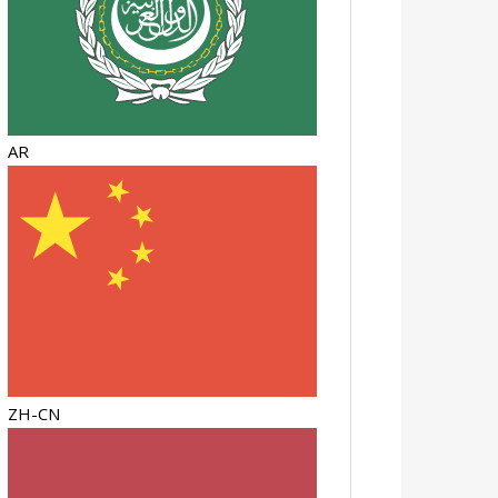
AR
ZH-CN