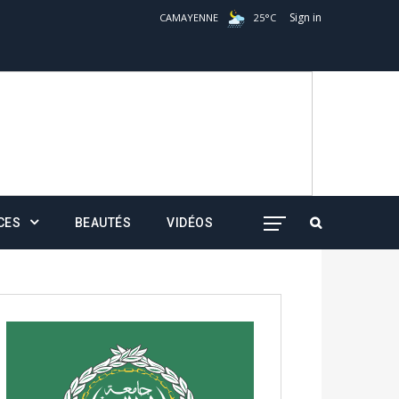
Sign in
CAMAYENNE
25
°
C
CES
BEAUTÉS
VIDÉOS