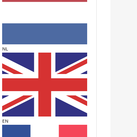
NL
EN