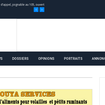
e d’appel, joignable au 105, ouvert
 des campagnes ce jeudi 28 mai à
nce de la fiche de procuration
Commissions Administratives de
WS
DOSSIERS
OPINIONS
PORTRAITS
ANNON
tation de serment et à une
entants aux CACV (centralisation
it des cartes d’électeurs possible