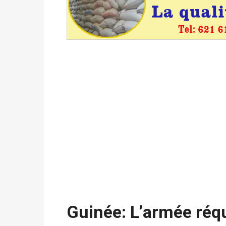
du 16 au 31 mai 2026
Politique
-
Délégués de bureaux de vote : v
avant le 16 mai 2026 à 16h
Politique
-
Proclamation des résultats glob
statistiques des législatives et communales 
Politique
-
Suite de la publication des résul
ce 03 juin à 14h
Politique
-
Suite de la publication des résul
– mardi 02 juin à 17h
Guinée: L’armée réqu